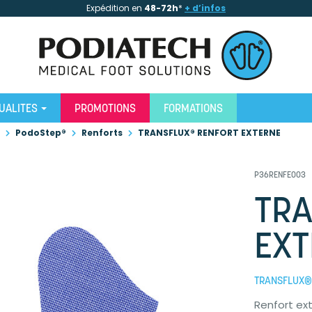
Expédition en
48-72h
*
+ d’infos
UALITES
PROMOTIONS
FORMATIONS
PodoStep®
Renforts
TRANSFLUX® RENFORT EXTERNE
P36RENFE003
TRA
EXT
TRANSFLUX® 
Renfort ex