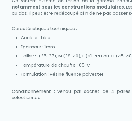
Ce renfort externe en résine de la gamme Podo
notamment pour les constructions modulaires
. L
au dos. Il peut être redécoupé afin de ne pas passer so
Caractéristiques techniques :
Couleur : bleu
Epaisseur : 1mm
Taille : S (35-37), M (38-40), L (41-44) ou XL (45-48
Température de chauffe : 85°C
Formulation : Résine fluente polyester
Conditionnement : vendu par sachet de 4 paires c
sélectionnée.