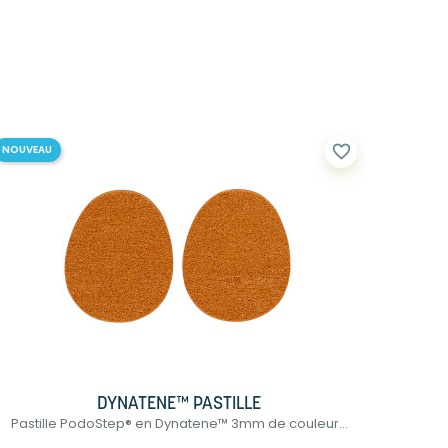
favorite_border
NOUVEAU
DYNATENE™ PASTILLE
Pastille PodoStep® en Dynatene™ 3mm de couleur...