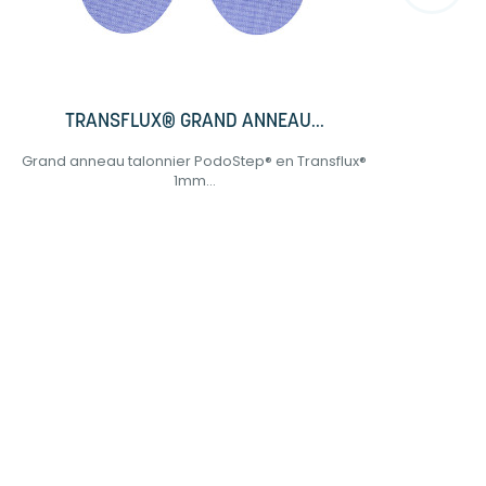
TRANSFLUX® GRAND ANNEAU...
Grand anneau talonnier PodoStep® en Transflux®
Elé
1mm...