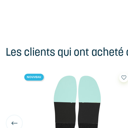
Les clients qui ont acheté
favorite_border
favorite_border
NOUVEAU