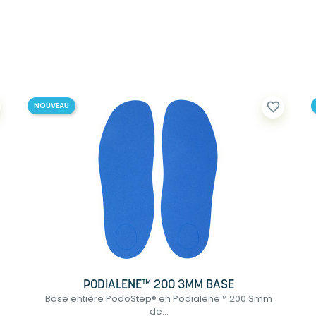
favorite_border
NOUVEAU
PODIALENE™ 200 3MM BASE
Base entière PodoStep® en Podialene™ 200 3mm
de...