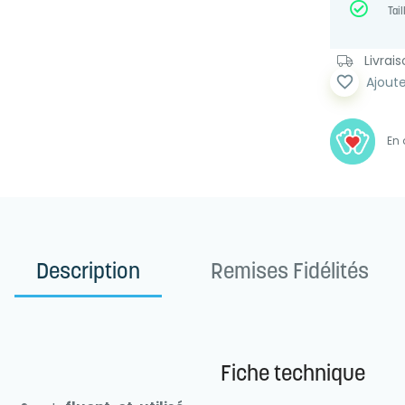
Tail
Livrai
favorite_border
Ajoute
En 
Description
Remises Fidélités
Fiche technique