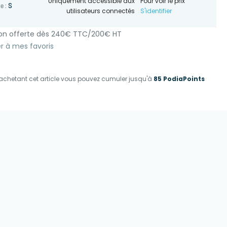
Uniquement accessible aux
Pour voir le prix
S
le :
utilisateurs connectés
S'identifier
son offerte dès 240€ TTC/200€ HT
r à mes favoris
achetant cet article vous pouvez cumuler jusqu'à
85 PodiaPoints