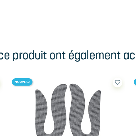
 ce produit ont également ach
favorite_border
NOUVEAU