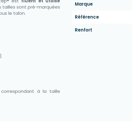
Step® est
fluent et utilisé
Marque
es tailles sont pré-marquées
us le talon.
Référence
Renfort
)
orrespondant à la taille