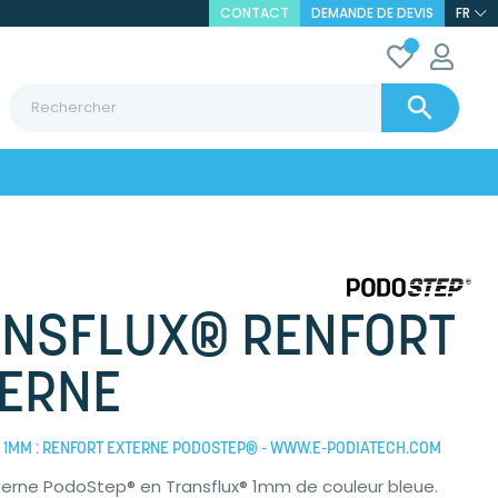
CONTACT
DEMANDE DE DEVIS
FR

NSFLUX® RENFORT
ERNE
1MM : RENFORT EXTERNE PODOSTEP® - WWW.E-PODIATECH.COM
terne PodoStep® en Transflux® 1mm de couleur bleue.