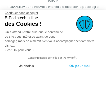
faire ?
PODOSTEP® : une nouvelle manière d’aborder la podologie
Continuer sans accepter
E-Podiatech utilise
des Cookies !
On a attendu d'être sûrs que le contenu de
ce site vous intéresse avant de vous
déranger, mais on aimerait bien vous accompagner pendant votre
visite...
C'est OK pour vous ?
Consentements certifiés par
© 2021 E-podiatech.com, tous droits
Réalisation :
meta-
Je choisis
OK pour moi
réservés.
creation.com
Plateforme de Gestion du Consentement : Personnalisez vos Options
Axeptio consent
Notre plateforme vous permet d'adapter et de gérer vos paramètres de 