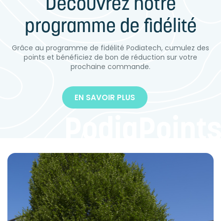
Découvrez notre
BOITES D'EMPREINTES PODI-PRINT™ utilisées pour la...
programme de fidélité
ACHAT RAPIDE
+ DE DÉTAILS
ACHAT RAPIDE
+ DE DÉTAILS
Grâce au programme de fidélité Podiatech, cumulez des
points et bénéficiez de bon de réduction sur votre
prochaine commande.
EN SAVOIR PLUS