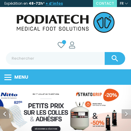
Expédition en
48-72h
*
+ d’infos
CONTACT
FR

MENU

