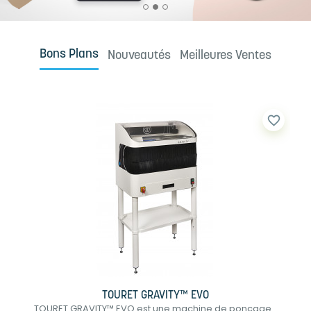
Bons Plans
Nouveautés
Meilleures Ventes
favorite_border
TOURET GRAVITY™ EVO
TOURET GRAVITY™ EVO est une machine de ponçage...