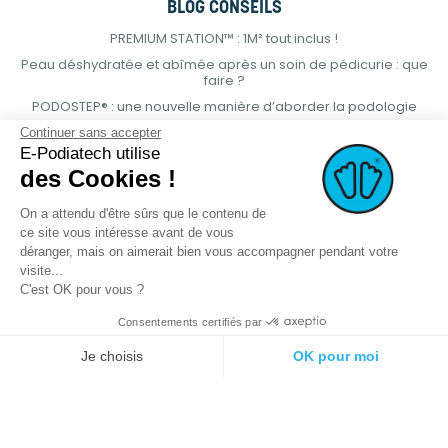
BLOG CONSEILS
PREMIUM STATION™ : 1M² tout inclus !
Peau déshydratée et abîmée après un soin de pédicurie : que
faire ?
PODOSTEP® : une nouvelle manière d’aborder la podologie
Continuer sans accepter
E-Podiatech utilise
des Cookies !
On a attendu d'être sûrs que le contenu de
ce site vous intéresse avant de vous
déranger, mais on aimerait bien vous accompagner pendant votre
visite...
C'est OK pour vous ?
Consentements certifiés par
© 2021 E-podiatech.com, tous droits
Réalisation :
meta-
Je choisis
OK pour moi
réservés.
creation.com
Plateforme de Gestion du Consentement : Personnalisez vos Options
Axeptio consent
Notre plateforme vous permet d'adapter et de gérer vos paramètres de 