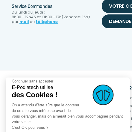
VOTRE C
Service Commandes
Du lundi au jeudi :
8h30 - 12h45 et 13h30 - 17h(Vendredi 16h)
DEMANDE 
par
mail
ou
téléphone
Continuer sans accepter
E-Podiatech utilise
SERVICES
PRODUITS
NOTRE MA
des Cookies !
OPCT® Factory
Nouveaux produits
Qui sommes
On a attendu d'être sûrs que le contenu
Services +
Meilleures ventes
Démarche é
responsable
de ce site vous intéresse avant de
Service métier
Promotions
vous déranger, mais on aimerait bien vous accompagner pendant
Programme fi
Podia-Finder
Gamme OPCT®
votre visite...
Contactez-n
C'est OK pour vous ?
Formations