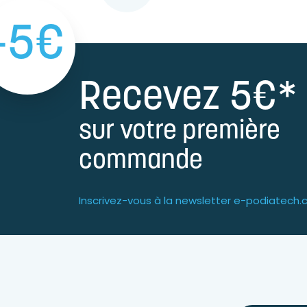
-5€
Recevez 5€*
sur votre première
commande
Inscrivez-vous à la newsletter e-podiatech