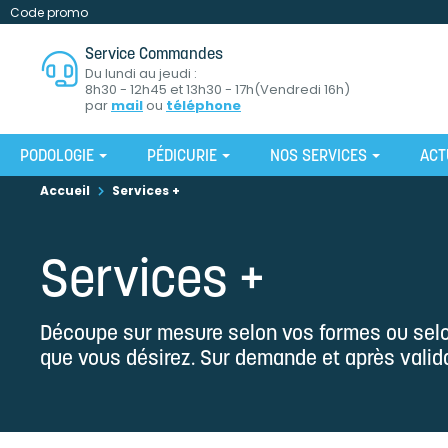
Code promo
Service Commandes
Du lundi au jeudi :
8h30 - 12h45 et 13h30 - 17h(Vendredi 16h)
par
mail
ou
téléphone
PODOLOGIE
PÉDICURIE
NOS SERVICES
ACT
Accueil
Services +
Services +
Découpe sur mesure selon vos formes ou selo
que vous désirez. Sur demande et après valid