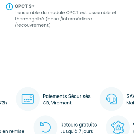
OPCT S+
L’ensemble du module OPCT est assemblé et
thermogalbé (base /intermédiaire
/recouvrement)
Paiements Sécurisés
SAV
72h
CB, Virement...
Mai
Retours gratuits
s en remise
Jusqu'à 7 jours