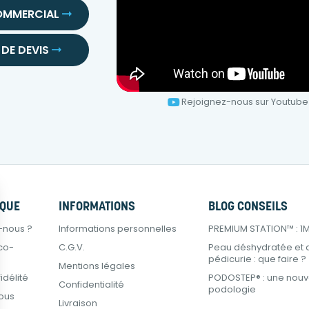
OMMERCIAL
DE DEVIS
Rejoignez-nous sur Youtube
RQUE
INFORMATIONS
BLOG CONSEILS
-nous ?
Informations personnelles
PREMIUM STATION™ : 1M² 
co-
C.G.V.
Peau déshydratée et 
pédicurie : que faire ?
Mentions légales
délité
PODOSTEP® : une nouve
Confidentialité
podologie
ous
Livraison