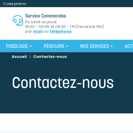
Code promo
Service Commandes
Du lundi au jeudi :
8h30 - 12h45 et 13h30 - 17h(Vendredi 16h)
par
mail
ou
téléphone
PODOLOGIE
PÉDICURIE
NOS SERVICES
ACT
Accueil
Contactez-nous
Contactez-nous