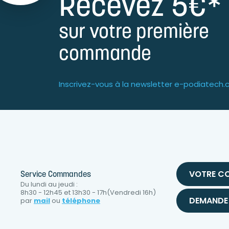
Recevez 5€*
sur votre première
commande
Inscrivez-vous à la newsletter e-podiatech
VOTRE C
Service Commandes
Du lundi au jeudi :
8h30 - 12h45 et 13h30 - 17h(Vendredi 16h)
DEMANDE 
par
mail
ou
téléphone