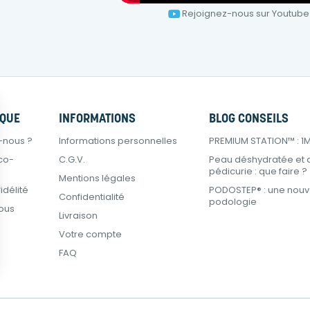
Rejoignez-nous sur Youtube
RQUE
INFORMATIONS
BLOG CONSEILS
-nous ?
Informations personnelles
PREMIUM STATION™ : 1M² 
co-
C.G.V.
Peau déshydratée et 
pédicurie : que faire ?
Mentions légales
délité
PODOSTEP® : une nouve
Confidentialité
podologie
ous
Livraison
Votre compte
FAQ
ions
 de confidentialité, en garantissant la conformité avec les réglemen