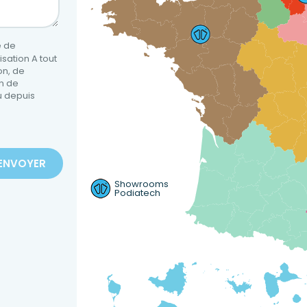
e de
isation A tout
on, de
on de
u depuis
Showrooms
Podiatech