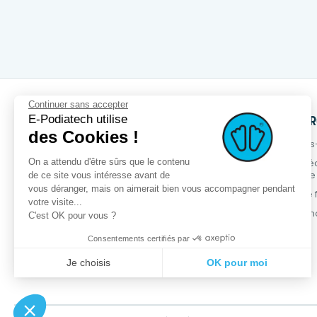
Continuer sans accepter
E-Podiatech utilise
SERVICES
PRODUITS
NOTRE MA
des Cookies !
OPCT® Factory
Nouveaux produits
Qui sommes
On a attendu d'être sûrs que le contenu
Services +
Meilleures ventes
Démarche é
responsable
de ce site vous intéresse avant de
Service métier
Promotions
vous déranger, mais on aimerait bien vous accompagner pendant
Programme fi
Podia-Finder
Gamme OPCT®
votre visite...
Contactez-n
C'est OK pour vous ?
Formations
Consentements certifiés par
Je choisis
OK pour moi
Plateforme de Gestion du Consentement : Personnalisez vos Opt
Axeptio consent
Notre plateforme vous permet d'adapter et de gérer vos paramètres