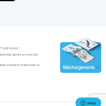
tout inclus !
abîmée après un soin de
lle manière d’aborder la
tations. Personnalisez vos préférences pour contrôler la manière don