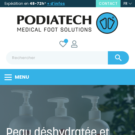
Expédition en
48-72h
*
+ d’infos
CONTACT
FR

MENU
Peau déshydratée et