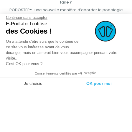
faire ?
PODOSTEP® : une nouvelle manière d’aborder la podologie
Continuer sans accepter
E-Podiatech utilise
des Cookies !
On a attendu d'être sûrs que le contenu de
ce site vous intéresse avant de vous
déranger, mais on aimerait bien vous accompagner pendant votre
visite...
C'est OK pour vous ?
Consentements certifiés par
© 2021 E-podiatech.com, tous droits
Réalisation :
meta-
Je choisis
OK pour moi
réservés.
creation.com
Plateforme de Gestion du Consentement : Personnalisez vos Options
Axeptio consent
Notre plateforme vous permet d'adapter et de gérer vos paramètres de 