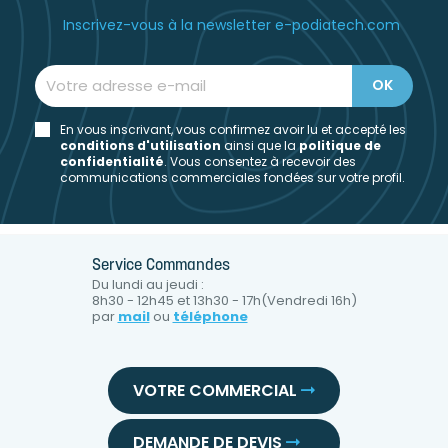
Inscrivez-vous à la newsletter e-podiatech.com
En vous inscrivant, vous confirmez avoir lu et accepté les
conditions d'utilisation
ainsi que la
politique de
confidentialité
. Vous consentez à recevoir des
communications commerciales fondées sur votre profil.
Service Commandes
Du lundi au jeudi :
8h30 - 12h45 et 13h30 - 17h(Vendredi 16h)
par
mail
ou
téléphone
VOTRE COMMERCIAL
DEMANDE DE DEVIS