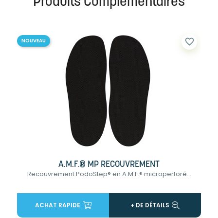
Produits Complémentaires
favorite_border
NOUVEAU
A.M.F.® MP RECOUVREMENT
Recouvrement PodoStep® en A.M.F.® microperforé...
ACHAT RAPIDE
+ DE DÉTAILS