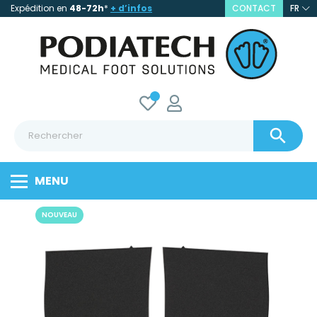
Expédition en
48-72h
*
+ d’infos
CONTACT
FR

MENU
NOUVEAU