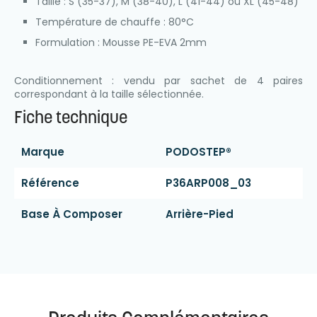
Taille : S (35-37), M (38-40), L (41-44) ou XL (45-48)
Température de chauffe : 80°C
Formulation : Mousse PE-EVA 2mm
Conditionnement : vendu par sachet de 4 paires
correspondant à la taille sélectionnée.
Fiche technique
Marque
PODOSTEP®
Référence
P36ARP008_03
Base À Composer
Arrière-Pied