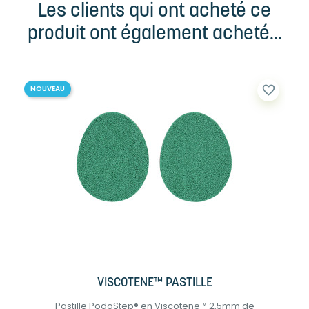
Les clients qui ont acheté ce
produit ont également acheté...
favorite_border
NOUVEAU
VISCOTENE™ PASTILLE
Pastille PodoStep® en Viscotene™ 2.5mm de