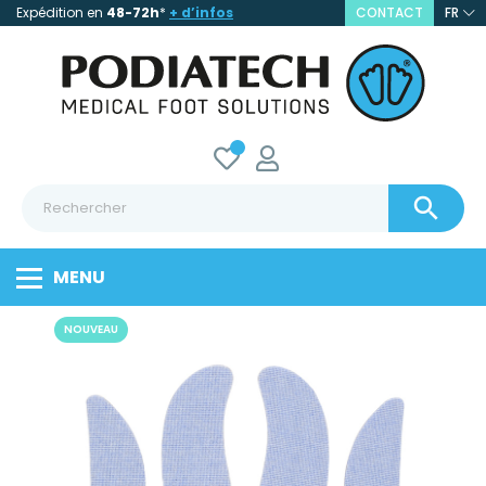
Expédition en
48-72h
*
+ d’infos
CONTACT
FR

MENU
NOUVEAU