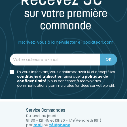
Recevez 5€*
sur votre première
commande
Inscrivez-vous à la newsletter e-podiatech.com
En vous inscrivant, vous confirmez avoir lu et accepté les
conditions d'utilisation
ainsi que la
politique de
confidentialité
. Vous consentez à recevoir des
communications commerciales fondées sur votre profil.
Service Commandes
Du lundi au jeudi :
8h30 - 12h45 et 13h30 - 17h(Vendredi 16h)
par
mail
ou
téléphone