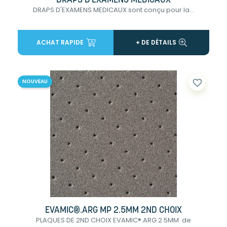
DRAPS D'EXAMENS MEDICAUX
DRAPS D'EXAMENS MEDICAUX sont conçu pour la...
ACHAT RAPIDE
+ DE DÉTAILS
favorite_border
NOUVEAU
EVAMIC®.ARG MP 2.5MM 2ND CHOIX
PLAQUES DE 2ND CHOIX EVAMIC®.ARG 2.5MM de