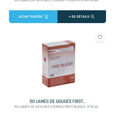
100 LAMES DE GOUGES STERILES PODIATECH en acier...
ACHAT RAPIDE
+ DE DÉTAILS
favorite_border
50 LAMES DE GOUGES FIRST...
50 LAMES DE GOUGES STERILES FIRST BLADES n°10 et...