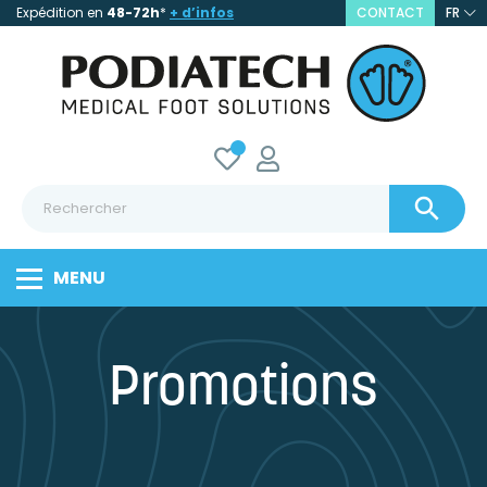
Expédition en
48-72h
*
+ d’infos
CONTACT
FR

MENU
Promotions