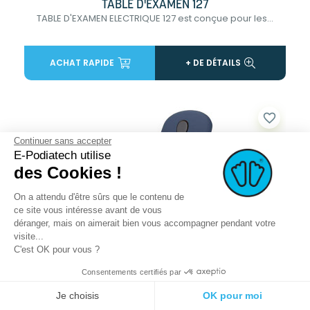
TABLE D'EXAMEN 127
TABLE D'EXAMEN ELECTRIQUE 127 est conçue pour les...
ACHAT RAPIDE
+ DE DÉTAILS
favorite_border
Continuer sans accepter
E-Podiatech utilise
des Cookies !
On a attendu d'être sûrs que le contenu de
ce site vous intéresse avant de vous
déranger, mais on aimerait bien vous accompagner pendant votre
visite...
C'est OK pour vous ?
Consentements certifiés par
TABLE D'EXAMEN 777
Je choisis
OK pour moi
TABLE D'EXAMEN ELECTRIQUE est un outil d'analyse...