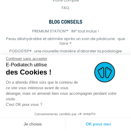
Votre compte
FAQ
BLOG CONSEILS
PREMIUM STATION™ : 1M² tout inclus !
Peau déshydratée et abîmée après un soin de pédicurie : que
faire ?
PODOSTEP® : une nouvelle manière d’aborder la podologie
Continuer sans accepter
E-Podiatech utilise
des Cookies !
On a attendu d'être sûrs que le contenu de
ce site vous intéresse avant de vous
déranger, mais on aimerait bien vous accompagner pendant votre
visite...
C'est OK pour vous ?
Consentements certifiés par
© 2021 E-podiatech.com, tous droits
Réalisation :
meta-
Je choisis
OK pour moi
réservés.
creation.com