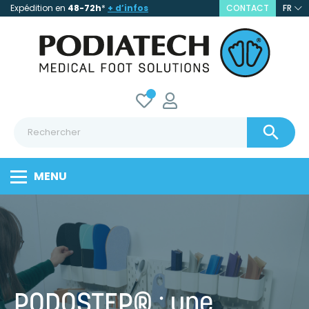
Expédition en
48-72h
*
+ d’infos
CONTACT
FR

MENU
PODOSTEP® : une