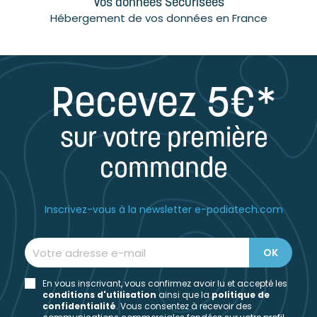
Vos données Sécurisées
Hébergement de vos données en France
Recevez 5€*
sur votre première
commande
Inscrivez-vous à la newsletter e-podiatech.com
En vous inscrivant, vous confirmez avoir lu et accepté les
conditions d'utilisation
ainsi que la
politique de
confidentialité
. Vous consentez à recevoir des