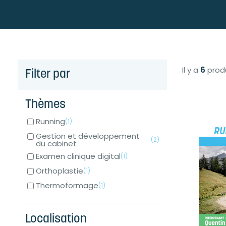
Il y a
6
produ
Filter par
Thèmes
Running
(1)
Gestion et développement
(2)
du cabinet
Examen clinique digital
(1)
Orthoplastie
(1)
Thermoformage
(1)
Localisation