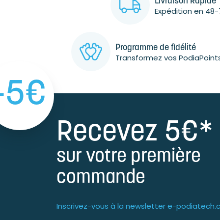
Livraison Rapide
Expédition en 48-
Programme de fidélité
Transformez vos PodiaPoint
-5€
Recevez 5€*
sur votre première
commande
Inscrivez-vous à la newsletter e-podiatech