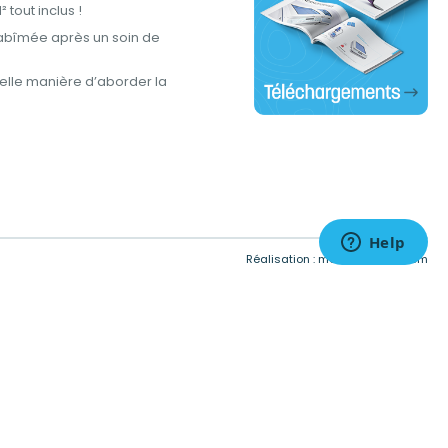
tout inclus !
abîmée après un soin de
lle manière d’aborder la
tations. Personnalisez vos préférences pour contrôler la manière don
Réalisation :
meta-creation.com