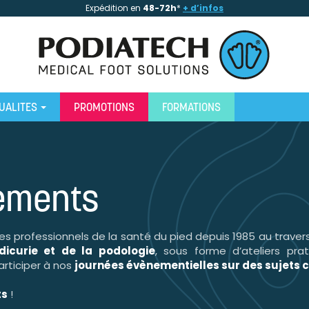
Expédition en
48-72h
*
+ d’infos
UALITES
PROMOTIONS
FORMATIONS
nements
 professionnels de la santé du pied depuis 1985 au traver
dicurie et de la podologie
, sous forme d’ateliers prat
participer à nos
journées évènementielles sur des sujets c
ts
!