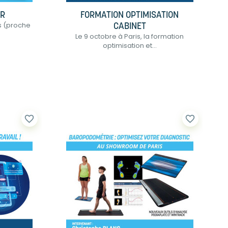
ER
FORMATION OPTIMISATION
es (proche
CABINET
Le 9 octobre à Paris, la formation
optimisation et...
favorite_border
favorite_border