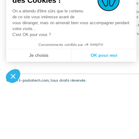
des Cookies !
OPCT® Factory
Nouveaux produits
Qui sommes
On a attendu d'être sûrs que le contenu
Services +
Meilleures ventes
Démarche é
responsable
de ce site vous intéresse avant de
Service métier
Promotions
vous déranger, mais on aimerait bien vous accompagner pendant
Programme fi
Podia-Finder
Gamme OPCT®
votre visite...
Contactez-n
C'est OK pour vous ?
Formations
Consentements certifiés par
Je choisis
OK pour moi
Plateforme de Gestion du Consentement : Personnalisez vos Opt
Axeptio consent
Notre plateforme vous permet d'adapter et de gérer vos paramètres
© 2021 E-podiatech.com, tous droits réservés.