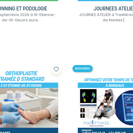
UNNING ET PODOLOGIE
JOURNEES ATELI
septembre 2026 à St-Etienne-
JOURNEE ATELIER à Treillièr
de-St-Geoirs aura...
de Nantes)...
favorite_border
NOUVEAU