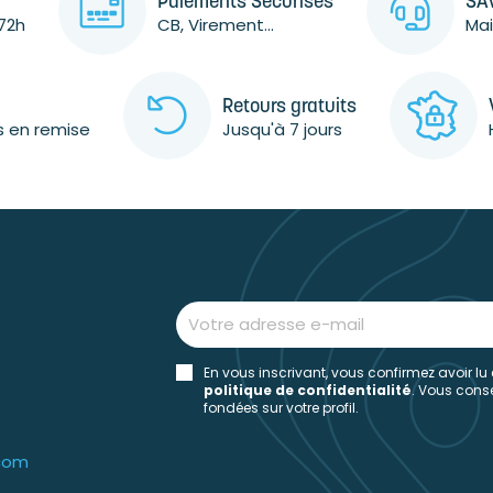
Paiements Sécurisés
SAV
72h
CB, Virement...
Mai
Retours gratuits
s en remise
Jusqu'à 7 jours
En vous inscrivant, vous confirmez avoir lu
politique de confidentialité
. Vous con
fondées sur votre profil.
.com