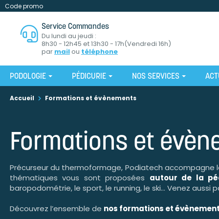
Code promo
Service Commandes
Du lundi au jeudi :
8h30 - 12h45 et 13h30 - 17h(Vendredi 16h)
par
mail
ou
téléphone
PODOLOGIE
PÉDICURIE
NOS SERVICES
ACT
Accueil
Formations et évènements
Formations et évè
Précurseur du thermoformage, Podiatech accompagne les
thématiques vous sont proposées
autour de la pé
baropodométrie, le sport, le running, le ski... Venez aussi 
Découvrez l’ensemble de
nos formations et évènemen