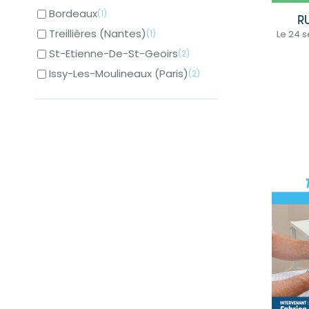
Bordeaux
(1)
R
Treillières (Nantes)
(1)
Le 24 
St-Etienne-De-St-Geoirs
(2)
Issy-Les-Moulineaux (Paris)
(2)