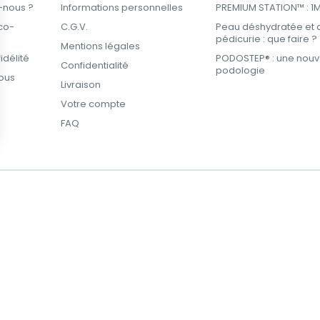
-nous ?
Informations personnelles
PREMIUM STATION™ : 1M² 
co-
C.G.V.
Peau déshydratée et 
pédicurie : que faire ?
Mentions légales
délité
PODOSTEP® : une nouve
Confidentialité
podologie
ous
Livraison
Votre compte
FAQ
ions
 de confidentialité, en garantissant la conformité avec les réglemen