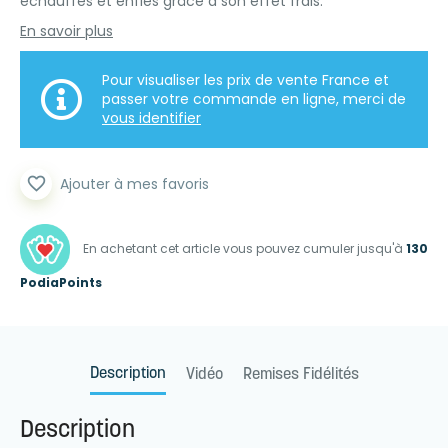
échauffés et enflés grâce à son effet frais.
En savoir plus
Pour visualiser les prix de vente France et
passer votre commande en ligne, merci de
vous identifier
favorite_border
Ajouter à mes favoris
En achetant cet article vous pouvez cumuler jusqu'à
130
PodiaPoints
Description
Vidéo
Remises Fidélités
Description