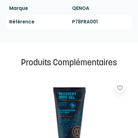
Marque
QENOA
Référence
P78FRA001
Produits Complémentaires
favorite_border