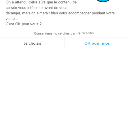
On a attendu d'être sûrs que le contenu de
ce site vous intéresse avant de vous
déranger, mais on aimerait bien vous accompagner pendant votre
visite...
C'est OK pour vous ?
Consentements certifiés par
© 2021 E-podiatech.com, tous droits
Réalisation :
meta-
réservés.
creation.com
Je choisis
OK pour moi
Plateforme de Gestion du Consentement : Personnalisez vos Options
Axeptio consent
Notre plateforme vous permet d'adapter et de gérer vos paramètres de 