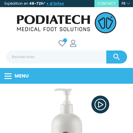
Expédition en
48-72h
*
+ d’infos
CONTACT
FR

MENU