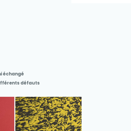
 ni échangé
ifférents défauts