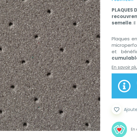
PLAQUES D
recouvrem
semelle
. 
Plaques en
microperfo
et bénéf
cumulable
En savoir pl
favorite_border
Ajoute
En 