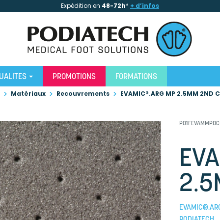
Expédition en
48-72h
*
+ d’infos
UALITES
PROMOTIONS
FORMATIONS
Matériaux
Recouvrements
EVAMIC®.ARG MP 2.5MM 2ND 
P01FEVAMMPDC
EVA
2.5
EVAMIC®.ARG
PODIATECH