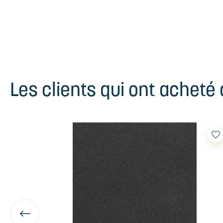
Les clients qui ont acheté
favorite_border
favorite_border