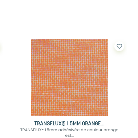
favorite_border
TRANSFLUX® 1.5MM ORANGE...
TRANSFLUX® 1.5mm adhésivée de couleur orange
est...