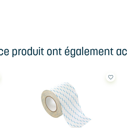
 ce produit ont également ach
favorite_border