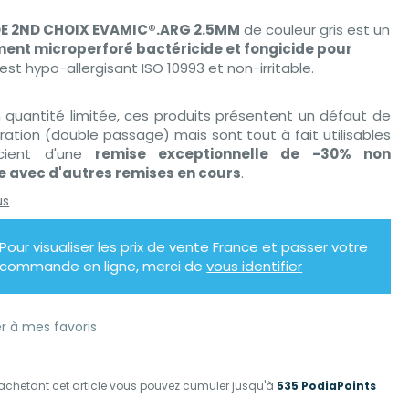
E 2ND CHOIX EVAMIC®.ARG 2.5MM
de couleur gris est un
ent microperforé bactéricide et fongicide pour
Il est hypo-allergisant ISO 10993 et non-irritable.
 quantité limitée, ces produits présentent un défaut de
ration (double passage) mais sont tout à fait utilisables
icient d'une
remise exceptionnelle de -30% non
 avec d'autres remises en cours
.
us
Pour visualiser les prix de vente France et passer votre
commande en ligne, merci de
vous identifier
r à mes favoris
achetant cet article vous pouvez cumuler jusqu'à
535 PodiaPoints