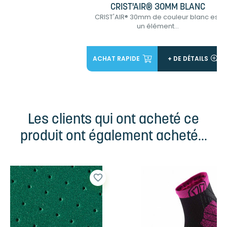
CRIST'AIR® 30MM BLANC
CRIST'AIR® 30mm de couleur blanc est
un élément...
ACHAT RAPIDE
+ DE DÉTAILS
Les clients qui ont acheté ce
produit ont également acheté...
favorite_border