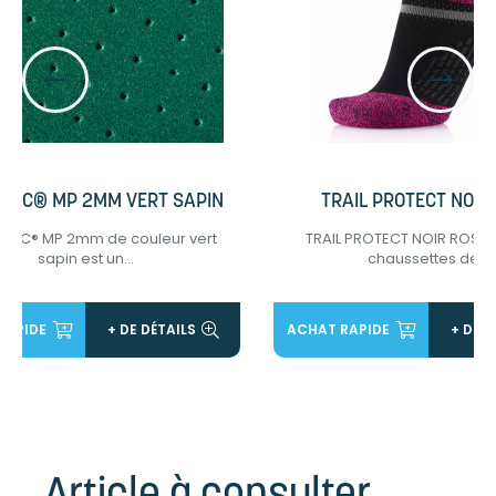
MIC® MP 2MM VERT SAPIN
TRAIL PROTECT NOIR
MIC® MP 2mm de couleur vert
TRAIL PROTECT NOIR ROSE 
sapin est un...
chaussettes de...
RAPIDE
+ DE DÉTAILS
ACHAT RAPIDE
+ DE D