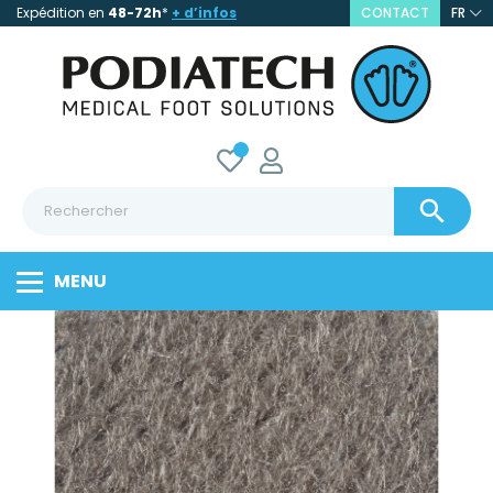
Expédition en
48-72h
*
+ d’infos
CONTACT
FR

MENU