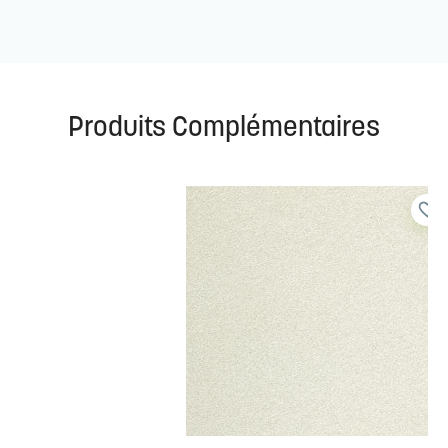
Produits Complémentaires
favorite_border