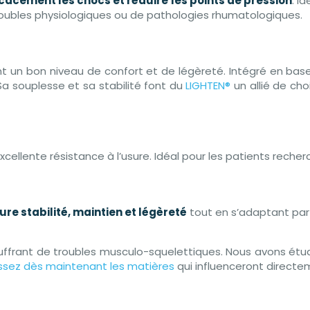
icacement les chocs et réduire les points de pression
. I
troubles physiologiques ou de pathologies rhumatologiques.
 un bon niveau de confort et de légèreté. Intégré en base
Sa souplesse et sa stabilité font du
LIGHTEN®
un allié de cho
xcellente résistance à l’usure. Idéal pour les patients rech
ure stabilité, maintien et légèreté
tout en s’adaptant par
uffrant de troubles musculo-squelettiques. Nous avons étud
issez dès maintenant les matières
qui influenceront directem