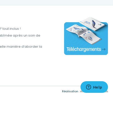
tout inclus !
abîmée après un soin de
lle manière d’aborder la
tations. Personnalisez vos préférences pour contrôler la manière don
Réalisation :
meta-creation.com