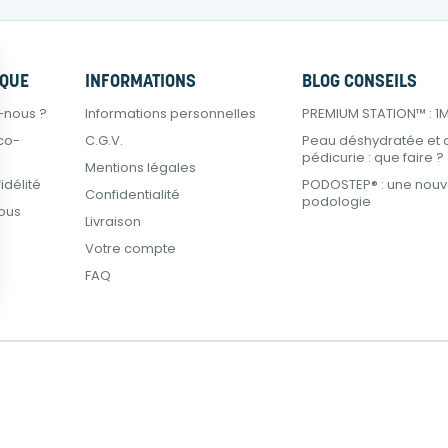
RQUE
INFORMATIONS
BLOG CONSEILS
-nous ?
Informations personnelles
PREMIUM STATION™ : 1M² 
co-
C.G.V.
Peau déshydratée et 
pédicurie : que faire ?
Mentions légales
délité
PODOSTEP® : une nouve
Confidentialité
podologie
ous
Livraison
Votre compte
FAQ
ions
 de confidentialité, en garantissant la conformité avec les réglemen