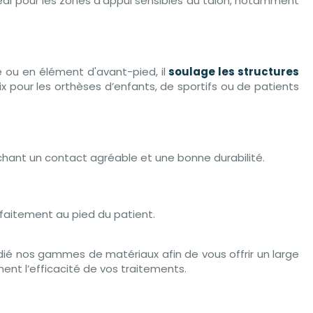
déal pour les zones d’appui sensibles au talon, notamment
 ou en élément d'avant-pied, il
soulage les structures
ix pour les orthèses d’enfants, de sportifs ou de patients
erchant un contact agréable et une bonne durabilité.
faitement au pied du patient.
ié nos gammes de matériaux afin de vous offrir un large
ent l’efficacité de vos traitements.