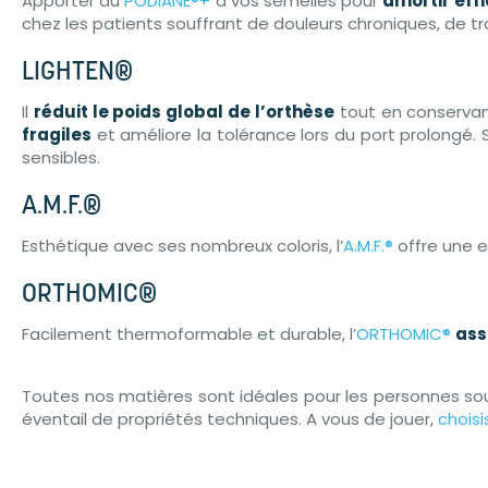
Apporter du
PODIANE®+
à vos semelles pour
amortir eff
chez les patients souffrant de douleurs chroniques, de 
LIGHTEN®
Il
réduit le poids global de l’orthèse
tout en conservant
fragiles
et améliore la tolérance lors du port prolongé. 
sensibles.
A.M.F.®
Esthétique avec ses nombreux coloris, l’
A.M.F.®
offre une e
ORTHOMIC®
Facilement thermoformable et durable, l’
ORTHOMIC®
ass
Toutes nos matières sont idéales pour les personnes so
éventail de propriétés techniques. A vous de jouer,
chois