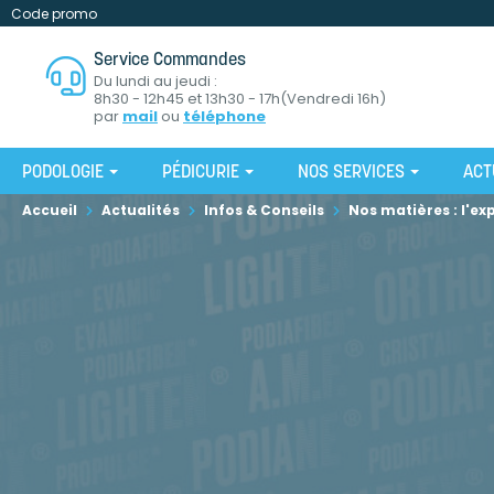
Code promo
Service Commandes
Du lundi au jeudi :
8h30 - 12h45 et 13h30 - 17h(Vendredi 16h)
par
mail
ou
téléphone
PODOLOGIE
PÉDICURIE
NOS SERVICES
ACT
Accueil
Actualités
Infos & Conseils
Nos matières : l'ex