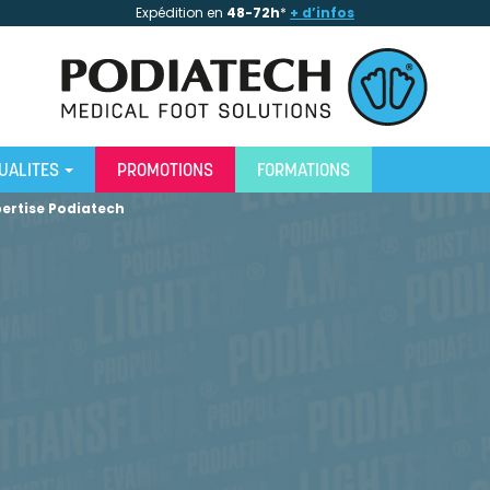
Expédition en
48-72h
*
+ d’infos
UALITES
PROMOTIONS
FORMATIONS
pertise Podiatech