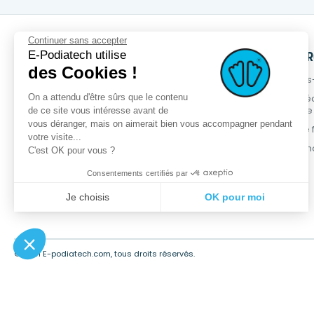
Continuer sans accepter
E-Podiatech utilise
SERVICES
PRODUITS
NOTRE MA
des Cookies !
OPCT® Factory
Nouveaux produits
Qui sommes
On a attendu d'être sûrs que le contenu
Services +
Meilleures ventes
Démarche é
responsable
de ce site vous intéresse avant de
Service métier
Promotions
vous déranger, mais on aimerait bien vous accompagner pendant
Programme fi
Podia-Finder
Gamme OPCT®
votre visite...
Contactez-n
C'est OK pour vous ?
Formations
Consentements certifiés par
Je choisis
OK pour moi
Plateforme de Gestion du Consentement : Personnalisez vos Opt
Axeptio consent
Notre plateforme vous permet d'adapter et de gérer vos paramètres
© 2021 E-podiatech.com, tous droits réservés.