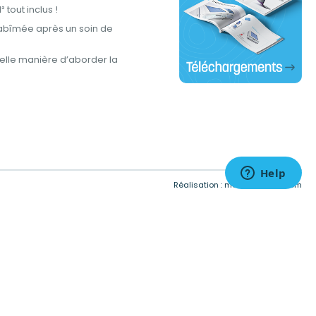
tout inclus !
abîmée après un soin de
lle manière d’aborder la
tations. Personnalisez vos préférences pour contrôler la manière don
Réalisation :
meta-creation.com