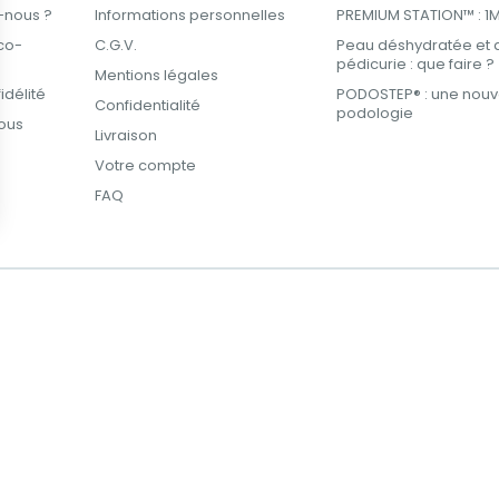
-nous ?
Informations personnelles
PREMIUM STATION™ : 1M² 
co-
C.G.V.
Peau déshydratée et 
pédicurie : que faire ?
Mentions légales
délité
PODOSTEP® : une nouve
Confidentialité
podologie
ous
Livraison
Votre compte
FAQ
ions
 de confidentialité, en garantissant la conformité avec les réglemen