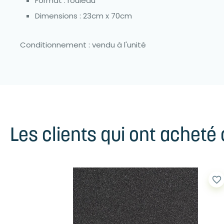
Format : rouleau
Dimensions : 23cm x 70cm
Conditionnement : vendu à l'unité
Les clients qui ont acheté
favorite_border
favorite_border