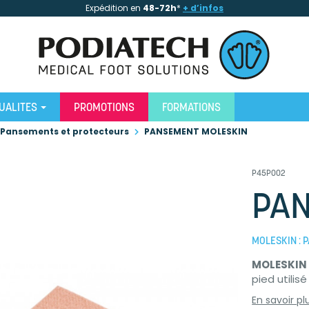
Expédition en
48-72h
*
+ d’infos
UALITES
PROMOTIONS
FORMATIONS
Pansements et protecteurs
PANSEMENT MOLESKIN
P45P002
PAN
MOLESKIN : 
MOLESKIN
pied utilis
En savoir pl