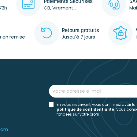
Paiements Sécurisés
SAV
72h
CB, Virement...
Mai
Retours gratuits
s en remise
Jusqu'à 7 jours
En vous inscrivant, vous confirmez avoir lu
politique de confidentialité
. Vous con
fondées sur votre profil.
.com