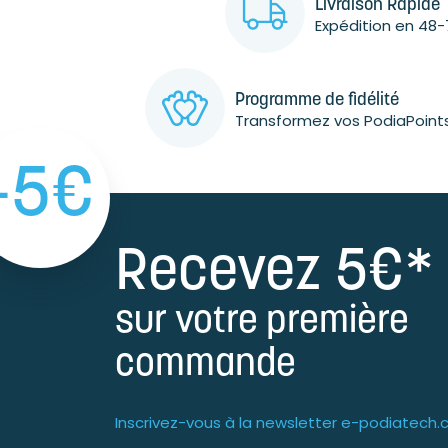
Livraison Rapide
Expédition en 48-
Programme de fidélité
Transformez vos PodiaPoint
-5€
Recevez 5€*
sur votre première
commande
Inscrivez-vous à la newsletter e-podiatech