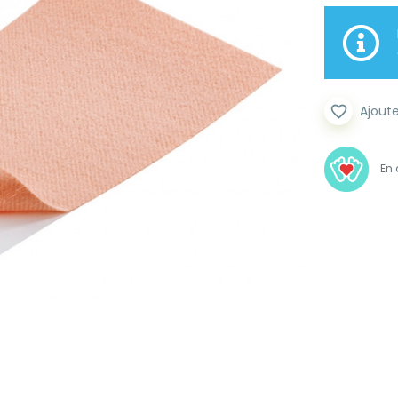
favorite_border
Ajoute
En 