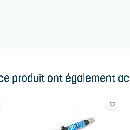
 ce produit ont également ach
favorite_border