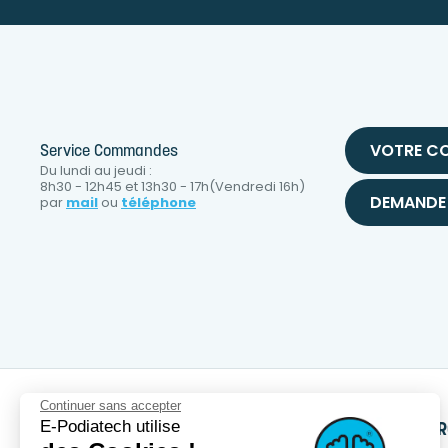
VOTRE C
Service Commandes
Du lundi au jeudi :
8h30 - 12h45 et 13h30 - 17h(Vendredi 16h)
DEMANDE 
par
mail
ou
téléphone
Continuer sans accepter
E-Podiatech utilise
SERVICES
PRODUITS
NOTRE MA