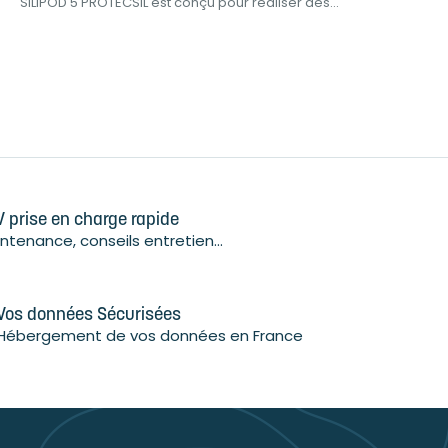
SILIPOD 5 PROTECSIL est conçu pour réaliser des...
L'OP
 prise en charge rapide
ntenance, conseils entretien...
Vos données Sécurisées
Hébergement de vos données en France