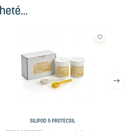
eté...
favorite_border
SILIPOD 5 PROTECSIL