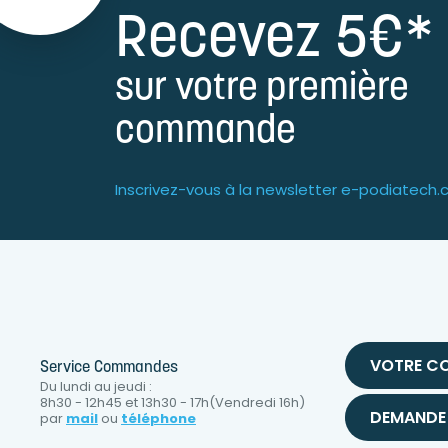
Recevez 5€*
sur votre première
commande
Inscrivez-vous à la newsletter e-podiatech
VOTRE C
Service Commandes
Du lundi au jeudi :
8h30 - 12h45 et 13h30 - 17h(Vendredi 16h)
DEMANDE 
par
mail
ou
téléphone