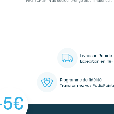
...
PROTECH 2mm de couleur orange est un matériau...
Livraison Rapide
Expédition en 48-
Programme de fidélité
Transformez vos PodiaPoint
-5€