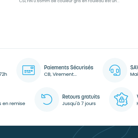
CSL FIN 0.65mm de couleur gris en rouleau est un...
Paiements Sécurisés
SAV
72h
CB, Virement...
Mai
Retours gratuits
s en remise
Jusqu'à 7 jours