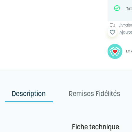
Tail
Livrai
favorite_border
Ajoute
En 
Description
Remises Fidélités
Fiche technique