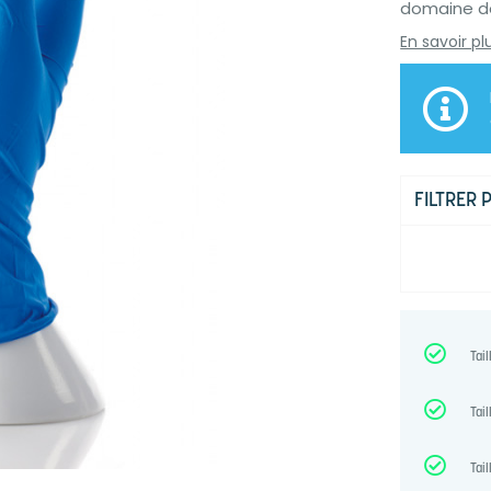
domaine de
En savoir pl
FILTRER 
Tail
Tail
Tail