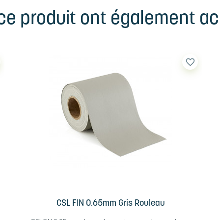
 ce produit ont également ach
favorite_border
CSL FIN 0.65mm Gris Rouleau