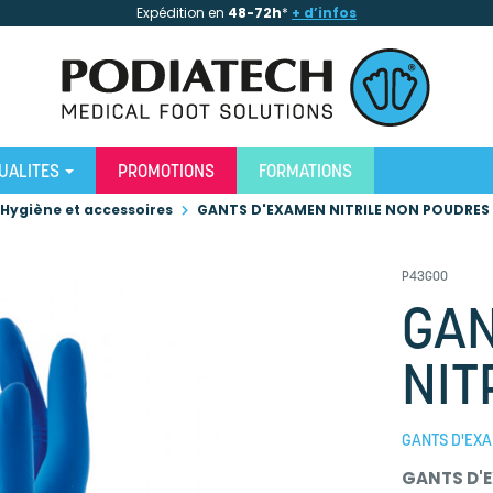
Expédition en
48-72h
*
+ d’infos
UALITES
PROMOTIONS
FORMATIONS
Hygiène et accessoires
GANTS D'EXAMEN NITRILE NON POUDRES
P43G00
GAN
NIT
GANTS D'EXA
GANTS D'