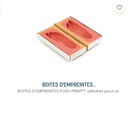
favorite_border
BOITES D'EMPREINTES...
BOITES D'EMPREINTES PODI-PRINT™ utilisées pour la...