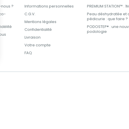
-nous ?
Informations personnelles
PREMIUM STATION™ : 1M² 
co-
C.G.V.
Peau déshydratée et 
pédicurie : que faire ?
Mentions légales
délité
PODOSTEP® : une nouve
Confidentialité
podologie
ous
Livraison
Votre compte
FAQ
ions
 de confidentialité, en garantissant la conformité avec les réglemen