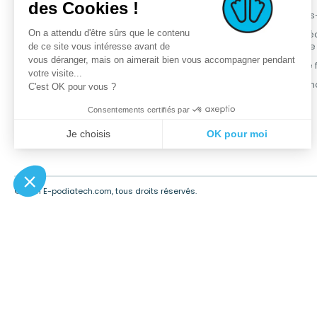
des Cookies !
OPCT® Factory
Nouveaux produits
Qui sommes
On a attendu d'être sûrs que le contenu
Services +
Meilleures ventes
Démarche é
responsable
de ce site vous intéresse avant de
Service métier
Promotions
vous déranger, mais on aimerait bien vous accompagner pendant
Programme fi
Podia-Finder
Gamme OPCT®
votre visite...
Contactez-n
C'est OK pour vous ?
Formations
Consentements certifiés par
Je choisis
OK pour moi
Plateforme de Gestion du Consentement : Personnalisez vos Opt
Axeptio consent
Notre plateforme vous permet d'adapter et de gérer vos paramètres
© 2021 E-podiatech.com, tous droits réservés.