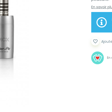
En savoir pl
favorite_border
Ajoute
En 