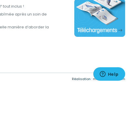
tout inclus !
abîmée après un soin de
lle manière d’aborder la
tations. Personnalisez vos préférences pour contrôler la manière don
Réalisation :
meta-creation.com