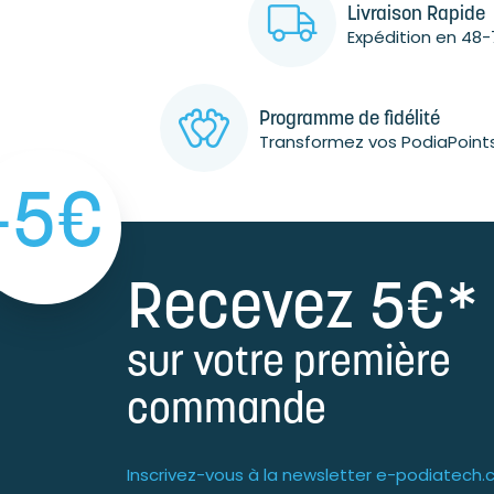
Livraison Rapide
Expédition en 48-
Programme de fidélité
Transformez vos PodiaPoint
-5€
Recevez 5€*
sur votre première
commande
Inscrivez-vous à la newsletter e-podiatech