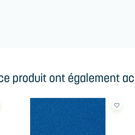
 ce produit ont également ach
favorite_border