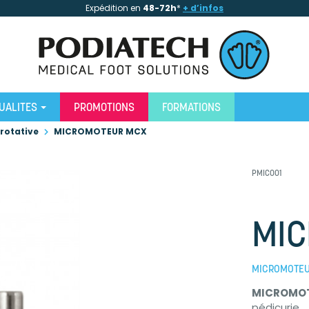
Expédition en
48-72h
*
+ d’infos
UALITES
PROMOTIONS
FORMATIONS
rotative
MICROMOTEUR MCX
PMIC001
MI
MICROMOTEUR
MICROMOT
pédicurie.