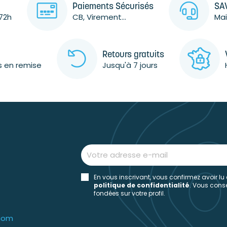
Paiements Sécurisés
SAV
72h
CB, Virement...
Mai
Retours gratuits
s en remise
Jusqu'à 7 jours
En vous inscrivant, vous confirmez avoir lu
politique de confidentialité
. Vous con
fondées sur votre profil.
.com