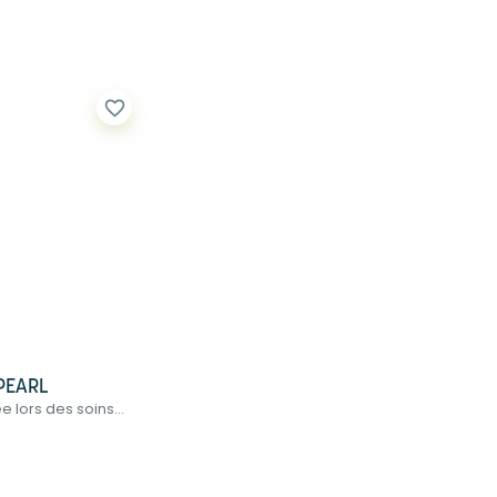
favorite_border
PEARL
e lors des soins...