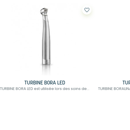
favorite_border
TURBINE BORA LED
TU
TURBINE BORA LED est utilisée lors des soins de...
TURBINE BORALINA 