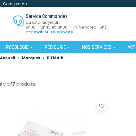
Code promo
Service Commandes
Du lundi au jeudi :
8h30 - 12h45 et 13h30 - 17h(Vendredi 16h)
par
mail
ou
téléphone
PODOLOGIE
PÉDICURIE
NOS SERVICES
ACT
Accueil
Marques
BIEN AIR
Il y a
17
produits.
favorite_border