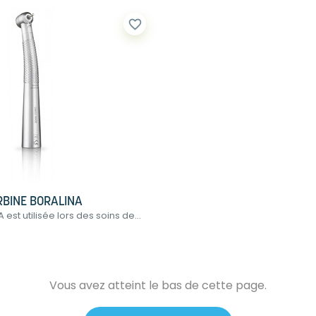
favorite_border
RBINE BORALINA
est utilisée lors des soins de...
Vous avez atteint le bas de cette page.