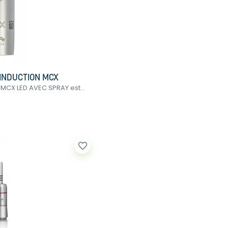
INDUCTION MCX
CX LED AVEC SPRAY est...
favorite_border