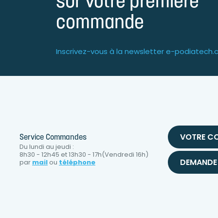
sur votre première
commande
Inscrivez-vous à la newsletter e-podiatech
VOTRE C
Service Commandes
Du lundi au jeudi :
8h30 - 12h45 et 13h30 - 17h(Vendredi 16h)
DEMANDE 
par
mail
ou
téléphone