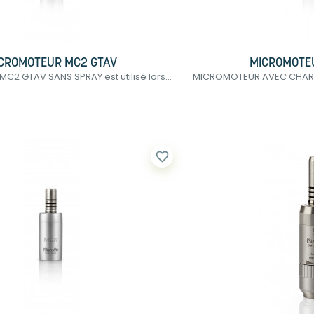
CROMOTEUR MC2 GTAV
MICROMOTEU
2 GTAV SANS SPRAY est utilisé lors...
MICROMOTEUR AVEC CHARBON
favorite_border