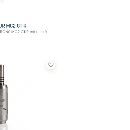
R MC2 GTIR
S MC2 GTIR est utilisé...
favorite_border