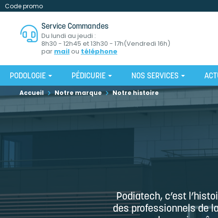
Code promo
Service Commandes
Du lundi au jeudi :
8h30 - 12h45 et 13h30 - 17h(Vendredi 16h)
par
mail
ou
téléphone
PODOLOGIE
PÉDICURIE
NOS SERVICES
ACT
Accueil
Notre marque
Notre histoire
Podiatech, c’est l’histo
des professionnels de la