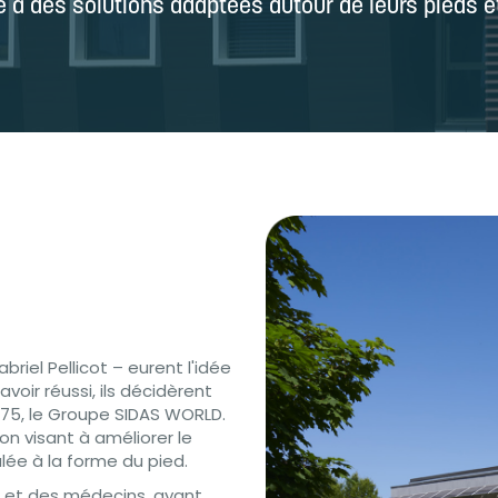
e à des solutions adaptées autour de leurs pieds et
briel Pellicot – eurent l'idée
avoir réussi, ils décidèrent
1975, le Groupe SIDAS WORLD.
on visant à améliorer le
lée à la forme du pied.
s et des médecins, ayant