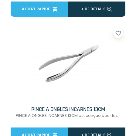
ACHAT RAPIDE
+ DE DÉTAILS
favorite_border
PINCE A ONGLES INCARNES 13CM
PINCE A ONGLES INCARNES 13CM est conçue pour les...
ACHAT RAPIDE
+ DE DÉTAILS