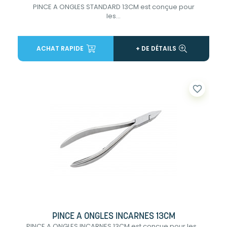
PINCE A ONGLES STANDARD 13CM est conçue pour
les...
ACHAT RAPIDE
+ DE DÉTAILS
favorite_border
PINCE A ONGLES INCARNES 13CM
PINCE A ONGLES INCARNES 13CM est conçue pour les...