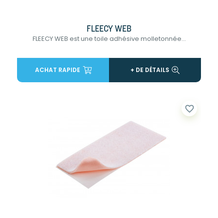
FLEECY WEB
FLEECY WEB est une toile adhésive molletonnée...
ACHAT RAPIDE
+ DE DÉTAILS
favorite_border