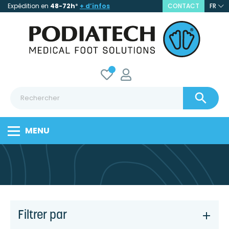
Expédition en
48-72h
*
+ d’infos
CONTACT
FR

MENU
Filtrer par