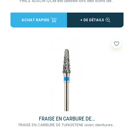
PINCE ADSON 12CM est utilisée lors des soins de...
ACHAT RAPIDE
+ DE DÉTAILS
favorite_border
FRAISE EN CARBURE DE...
FRAISE EN CARBURE DE TUNGSTENE avec dentures...