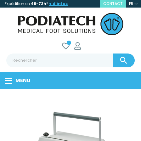
Expédition en
48-72h
*
+ d’infos
CONTACT
FR

MENU