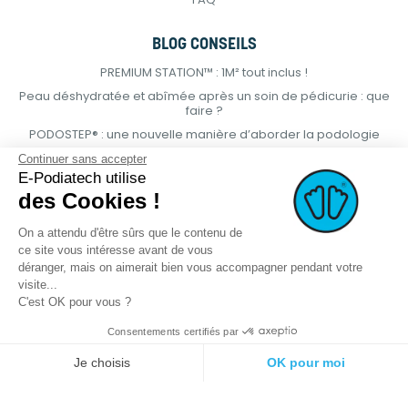
BLOG CONSEILS
PREMIUM STATION™ : 1M² tout inclus !
Peau déshydratée et abîmée après un soin de pédicurie : que
faire ?
PODOSTEP® : une nouvelle manière d’aborder la podologie
Continuer sans accepter
E-Podiatech utilise
des Cookies !
On a attendu d'être sûrs que le contenu de
ce site vous intéresse avant de vous
déranger, mais on aimerait bien vous accompagner pendant votre
visite...
C'est OK pour vous ?
Consentements certifiés par
© 2021 E-podiatech.com, tous droits
Réalisation :
meta-
réservés.
creation.com
Je choisis
OK pour moi
Plateforme de Gestion du Consentement : Personnalisez vos Options
Axeptio consent