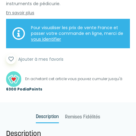
instruments de pédicurie.
En savoir plus
Pour visualiser les prix de vente France et
passer votre commande en ligne, merci de
vous identifier
favorite_border
Ajouter à mes favoris
En achetant cet article vous pouvez cumuler jusqu'à
6300 PodiaPoints
Description
Remises Fidélités
Description