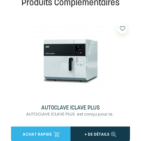
Produits Complémentaires
favorite_border
AUTOCLAVE ICLAVE PLUS
AUTOCLAVE ICLAVE PLUS est conçu pour la...
ACHAT RAPIDE
+ DE DÉTAILS