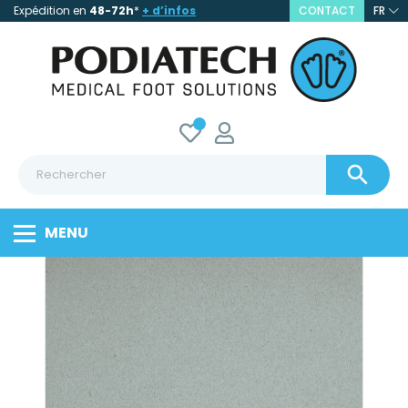
Expédition en
48-72h
*
+ d’infos
CONTACT
FR

MENU