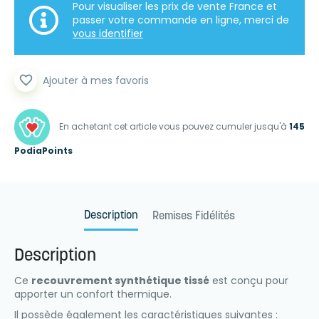
Pour visualiser les prix de vente France et
passer votre commande en ligne, merci de
vous identifier
favorite_border
Ajouter à mes favoris
En achetant cet article vous pouvez cumuler jusqu'à
145
PodiaPoints
Description
Remises Fidélités
Description
Ce
recouvrement synthétique tissé
est conçu pour
apporter un confort thermique.
Il possède également les caractéristiques suivantes :