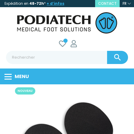
Expédition en
48-72h
*
+ d’infos
CONTACT
FR

MENU
NOUVEAU