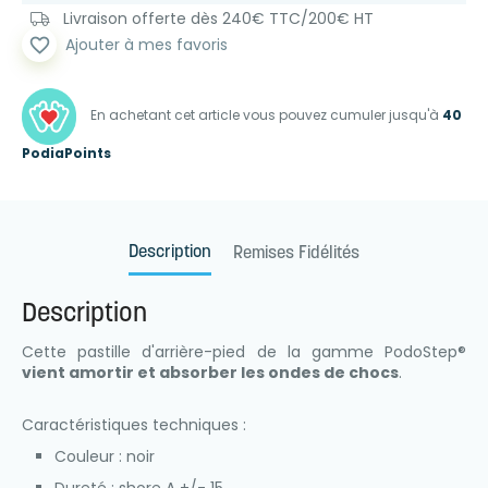
Livraison offerte dès 240€ TTC/200€ HT
favorite_border
Ajouter à mes favoris
En achetant cet article vous pouvez cumuler jusqu'à
40
PodiaPoints
Description
Remises Fidélités
Description
Cette pastille d'arrière-pied de la gamme PodoStep®
vient amortir et absorber les ondes de chocs
.
Caractéristiques techniques :
Couleur : noir
Dureté : shore A +/- 15