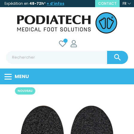
Expédition en
48-72h
*
+ d’infos
CONTACT
FR

MENU
NOUVEAU