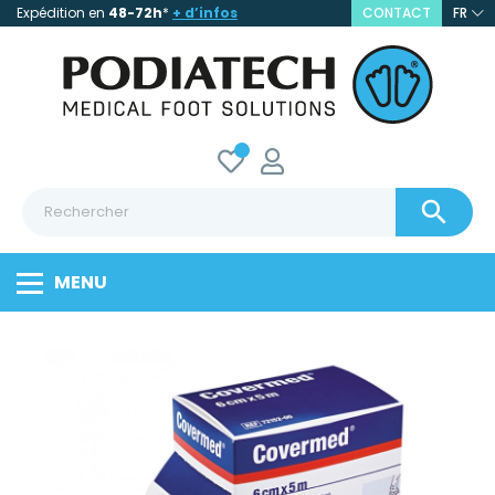
Expédition en
48-72h
*
+ d’infos
CONTACT
FR

MENU