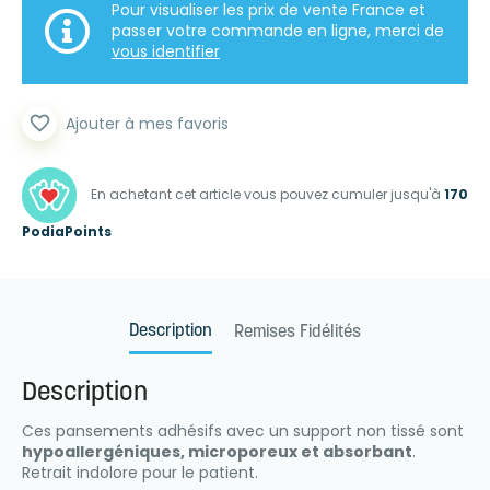
Pour visualiser les prix de vente France et
passer votre commande en ligne, merci de
vous identifier
favorite_border
Ajouter à mes favoris
En achetant cet article vous pouvez cumuler jusqu'à
170
PodiaPoints
Description
Remises Fidélités
Description
Ces pansements adhésifs avec un support non tissé sont
hypoallergéniques, microporeux et absorbant
.
Retrait indolore pour le patient.