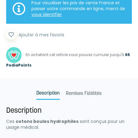
Pour visualiser les prix de vente France et
passer votre commande en ligne, merci de
vous identifier
favorite_border
Ajouter à mes favoris
En achetant cet article vous pouvez cumuler jusqu'à
65
PodiaPoints
Description
Remises Fidélités
Description
Ces
cotons boules hydrophiles
sont conçus pour un
usage médical.