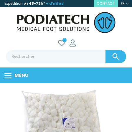
Expédition en
48-72h
*
+ d’infos
CONTACT
FR

MENU