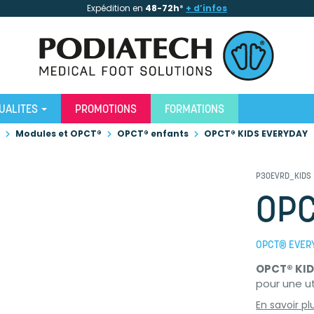
Expédition en
48-72h
*
+ d’infos
UALITES
PROMOTIONS
FORMATIONS
Modules et OPCT®
OPCT® enfants
OPCT® KIDS EVERYDAY
P30EVRD_KIDS
OPC
OPCT® EVERY
OPCT® KI
pour une ut
En savoir pl