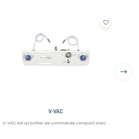
favorite_border
V-VAC
V-VAC est un boîtier de commande compact avec...
POD