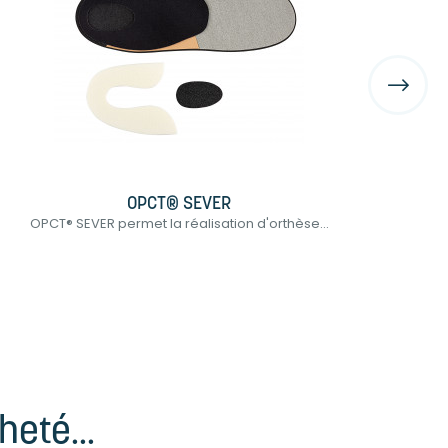
OPCT® SEVER
OPCT® SEVER permet la réalisation d'orthèse...
OPCT®
eté...