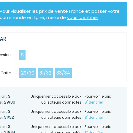
Pour visualiser les prix de vente France et passer votre
commande en ligne, merci de
vous identifier
PAR
S
ersion:
29/30
31/32
33/34
Taille:
Uniquement accessible aux
Pour voir le prix
S
ion :
utilisateurs connectés
S'identifier
29/30
e :
Uniquement accessible aux
Pour voir le prix
S
ion :
utilisateurs connectés
S'identifier
31/32
e :
Uniquement accessible aux
Pour voir le prix
S
ion :
utilisateurs connectés
S'identifier
33/34