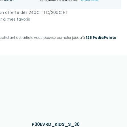
e :
son offerte dès 240€ TTC/200€ HT
r à mes favoris
achetant cet article vous pouvez cumuler jusqu'à
125 PodiaPoints
P30EVRD_KIDS_S_30