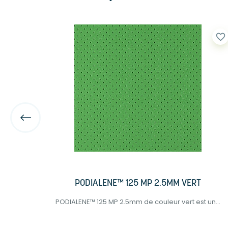
favorite_border
favorite_border
PODIALENE™ 125 MP 2.5MM VERT
 en
PODIALENE™ 125 MP 2.5mm de couleur vert est un...