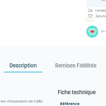
Taill
Livrai
favorite_border
Ajoute
En 
Description
Remises Fidélités
Fiche technique
mes chaussants de taille
Référence