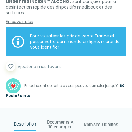
LINGETTES INCIDIN™ ALCOHOL
sont conçues pour la
désinfection rapide des dispositifs médicaux et des
surfaces.
En savoir plus
Pour visualiser les prix de vente France et
passer votre commande en ligne, merci de
vous identifier
favorite_border
Ajouter à mes favoris
En achetant cet article vous pouvez cumuler jusqu'à
80
PodiaPoints
Documents À
Description
Remises Fidélités
Télécharger