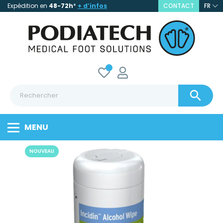
Expédition en
48-72h
*
+ d’infos
CONTACT
FR

MENU
NOUVEAU