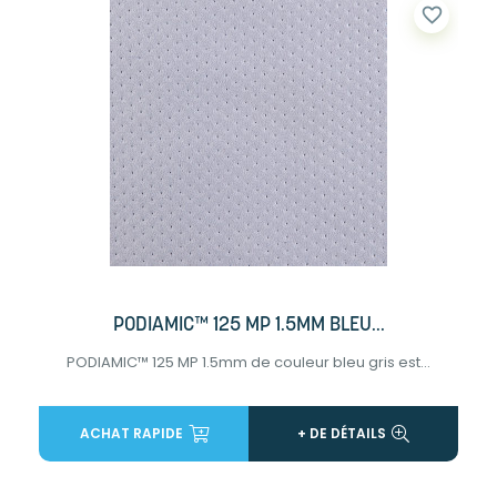
favorite_border
PODIAMIC™ 125 MP 1.5MM BLEU...
PODIAMIC™ 125 MP 1.5mm de couleur bleu gris est...
ACHAT RAPIDE
+ DE DÉTAILS