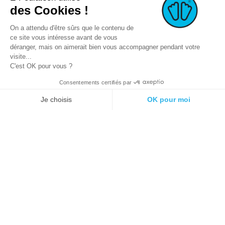
des Cookies !
On a attendu d'être sûrs que le contenu de
ce site vous intéresse avant de vous
déranger, mais on aimerait bien vous accompagner pendant votre
visite...
C'est OK pour vous ?
Consentements certifiés par
© 2021 E-podiatech.com, tous droits
Réalisation :
meta-
réservés.
creation.com
Je choisis
OK pour moi
Plateforme de Gestion du Consentement : Personnalisez vos Options
Axeptio consent
Notre plateforme vous permet d'adapter et de gérer vos paramètres de 