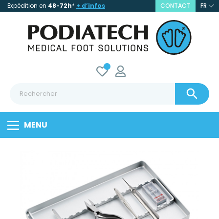
Expédition en
48-72h
*
+ d’infos
CONTACT
FR

MENU