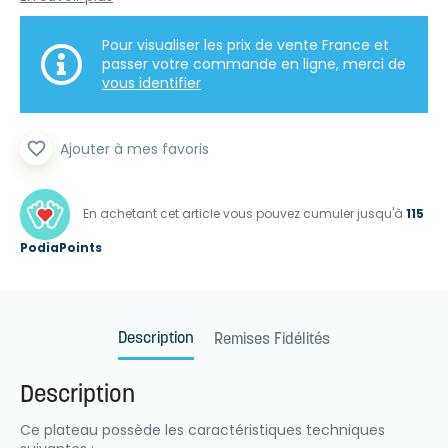
Pour visualiser les prix de vente France et
passer votre commande en ligne, merci de
vous identifier
favorite_border
Ajouter à mes favoris
En achetant cet article vous pouvez cumuler jusqu'à
115
PodiaPoints
Description
Remises Fidélités
Description
Ce plateau possède les caractéristiques techniques